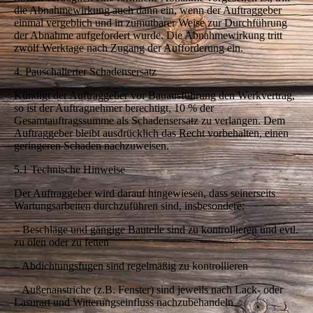
die Abnahmewirkung auch dann ein, wenn der Auftraggeber
einmal vergeblich und in zumutbarer Weise zur Durchführung
der Abnahme aufgefordert wurde. Die Abnahmewirkung tritt
zwölf Werktage nach Zugang der Aufforderung ein.
4. Pauschalierter Schadensersatz
Kündigt der Auftraggeber vor Bauausführung den Werkvertrag,
so ist der Auftragnehmer berechtigt, 10 % der
Gesamtauftragssumme als Schadensersatz zu verlangen. Dem
Auftraggeber bleibt ausdrücklich das Recht vorbehalten, einen
geringeren Schaden nachzuweisen.
5.1 Technische Hinweise
Der Auftraggeber wird darauf hingewiesen, dass seinerseits
Wartungsarbeiten durchzuführen sind, insbesondere:
– Beschläge und gängige Bauteile sind zu kontrollieren und evtl.
zu ölen oder zu fetten
– Abdichtungsfugen sind regelmäßig zu kontrollieren
– Außenanstriche (z.B. Fenster) sind jeweils nach Lack- oder
Lasurart und Witterungseinfluss nachzubehandeln