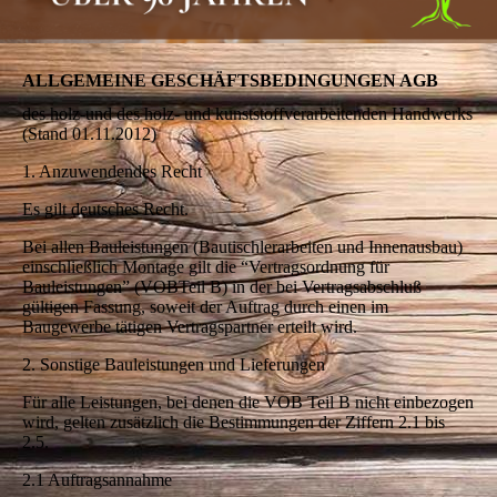
ALLGEMEINE GESCHÄFTSBEDINGUNGEN AGB
des holz-und des holz- und kunststoffverarbeitenden Handwerks
(Stand 01.11.2012)
1. Anzuwendendes Recht
Es gilt deutsches Recht.
Bei allen Bauleistungen (Bautischlerarbeiten und Innenausbau)
einschließlich Montage gilt die “Vertragsordnung für
Bauleistungen” (VOBTeil B) in der bei Vertragsabschluß
gültigen Fassung, soweit der Auftrag durch einen im
Baugewerbe tätigen Vertragspartner erteilt wird.
2. Sonstige Bauleistungen und Lieferungen
Für alle Leistungen, bei denen die VOB Teil B nicht einbezogen
wird, gelten zusätzlich die Bestimmungen der Ziffern 2.1 bis
2.5.
2.1 Auftragsannahme