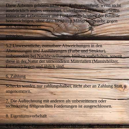
Diese Arbeiten gehören nicht zum Auftragsumfang, wenn nicht
ausdrücklich anders vereinbart. Unterlassene Wartungsarbeiten
können die Lebensdauer und Funktionstüchtigkeit der Bauteile
beeinträchtigen, ohne dass hierdurch Mängelansprüche gegen
den Auftragnehmer
entstehen.
5.2 Unwesentliche, zumutbare Abweichungen in den
Abmessungen und Ausführungen (Farbe und Struktur),
insbesondere bei Nachbestellungen, bleiben vorbehalten, soweit
diese in der Natur der verwendeten Materialien (Massivhölzer,
Furniere) liegen und üblich sind.
6. Zahlung
Schecks werden nur zahlungshalber, nicht aber an Zahlung Statt,
angenommen.
7. Die Aufrechnung mit anderen als unbestrittenen oder
rechtskräftig festgestellten Forderungen ist ausgeschlossen.
8. Eigentumsvorbehalt
8.1 Gelieferte Gegenstände bleiben bis zur vollen Bezahlung der