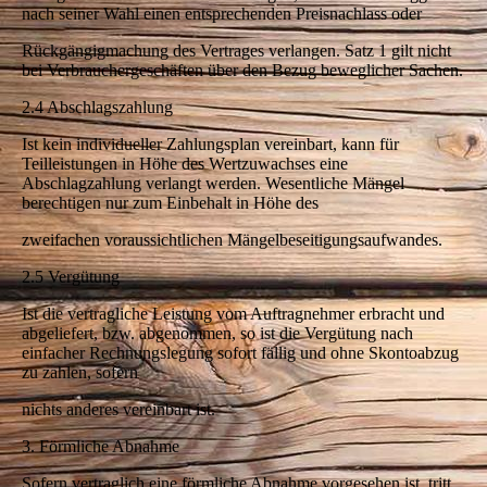
nach seiner Wahl einen entsprechenden Preisnachlass oder
Rückgängigmachung des Vertrages verlangen. Satz 1 gilt nicht
bei Verbrauchergeschäften über den Bezug beweglicher Sachen.
2.4 Abschlagszahlung
Ist kein individueller Zahlungsplan vereinbart, kann für
Teilleistungen in Höhe des Wertzuwachses eine
Abschlagzahlung verlangt werden. Wesentliche Mängel
berechtigen nur zum Einbehalt in Höhe des
zweifachen voraussichtlichen Mängelbeseitigungsaufwandes.
2.5 Vergütung
Ist die vertragliche Leistung vom Auftragnehmer erbracht und
abgeliefert, bzw. abgenommen, so ist die Vergütung nach
einfacher Rechnungslegung sofort fällig und ohne Skontoabzug
zu zahlen, sofern
nichts anderes vereinbart ist.
3. Förmliche Abnahme
Sofern vertraglich eine förmliche Abnahme vorgesehen ist, tritt