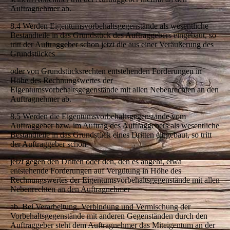
Auftragnehmer ab.
8.4 Werden Eigentumsvorbehaltsgegenstände als wesentliche
Bestandteile in das Grundstück des Auftraggebers eingebaut, so
tritt der Auftraggeber schon jetzt die aus einer Veräußerung des
Grundstückes
oder von Grundstücksrechten entstehenden Forderungen in
Höhe des Rechnungswertes der
Eigentumsvorbehaltsgegenstände mit allen Nebenrechten an den
Auftragnehmer ab.
8.5 Werden die Eigentumsvorbehaltsgegenstände vom
Auftraggeber bzw. im Auftrag des Auftraggebers als wesentliche
Bestandteile in das Grundstück eines Dritten eingebaut, so tritt
der Auftraggeber schon
jetzt gegen den Dritten oder den, den es angeht, etwa
entstehende Forderungen auf Vergütung in Höhe des
Rechnungswertes der Eigentumsvorbehaltsgegenstände mit allen
Nebenrechten an den Auftragnehmer
ab. Bei Verarbeitung, Verbindung und Vermischung der
Vorbehaltsgegenstände mit anderen Gegenständen durch den
Auftraggeber steht dem Auftragnehmer das Miteigentum an der