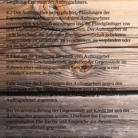
Vergütung Eigentum des Auftragnehmers.
8.2 Der Auftraggeber ist verpflichtet, Pfändungen der
Eigentumsvorbehaltsgegenständedem Auftragnehmer
unverzüglich schriftlich anzuzeigen und die Pfandgläubiger von
dem Eigentumsvorbehalt zu unterrichten. Der Auftraggeber ist
nicht berechtigt, die ihm unter Eigentumsvorbehalt gelieferten
Gegenstände zu veräußern, zu verschenken, zu verpfänden oder
zur Sicherheit zu übereignen.
8.3 Erfolgt die Lieferung für einen vom Auftraggeber
unterhaltenen Geschäftsbetrieb, so dürfen die Gegenstände im
Rahmen einer ordnungsgemäßen Geschäftsführung weiter
veräußert werden. In diesem
Falle werden die Forderungen des Auftraggebers gegen den
Abnehmer aus der Veräußerung bereits jetzt in Höhe des
Rechnungswertes des gelieferten Vorbehaltsgegenstandes dem
Auftragnehmer abgetreten.
Bei Weiterveräußerung der Gegenstände auf Kredit hat sich der
Auftraggeber gegenüber seinem Abnehmer das Eigentum
vorzubehalten. Die Rechte und Ansprüche aus diesem
Eigentumsvorbehalt gegenüber
seinem Abnehmer tritt der Auftraggeber hiermit an den