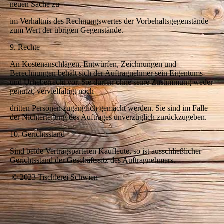
neuen Sache zu
im Verhältnis des Rechnungswertes der Vorbehaltsgegenstände
zum Wert der übrigen Gegenstände.
9. Rechte
An Kostenanschlägen, Entwürfen, Zeichnungen und
Berechnungen behält sich der Auftragnehmer sein Eigentums-
und Urheberrecht vor. Sie dürfen ohne seine Zustimmung weder
genutzt, vervielfältigt noch
dritten Personen zugänglich gemacht werden. Sie sind im Falle
der Nichterteilung des Auftrages unverzüglich zurückzugeben.
10. Gerichtsstand
Sind beide Vertragsparteien Kaufleute, so ist ausschließlicher
Gerichtsstand der Geschäftssitz des Auftragnehmers.
© 2023 Tischlerei Schwien