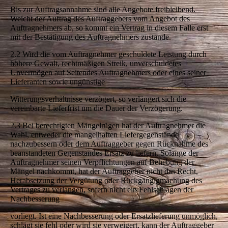
Bis zur Auftragsannahme sind alle Angebote freibleibend.
Weicht der Auftrag des Auftraggebers vom Angebot des
Auftragnehmers ab, so kommt ein Vertrag in diesem Falle erst
mit der Bestätigung des Auftragnehmers zustande.
2.2 Wird die vom Auftragnehmer geschuldete Leistung durch
höhere Gewalt, rechtmäßigen Streik, unverschuldetes
Unvermögen auf Seitendes Auftragnehmers oder eines seiner
Lieferanten sowie ungünstige
Witterungsverhältnisse verzögert, so verlängert sich die
vereinbarte Lieferfrist um die Dauer der Verzögerung.
2.3 Bei berechtigten Mängelrügen hat der Auftragnehmer die
Wahl, entweder die mangelhaften Liefergegenstände
nachzubessern oder dem Auftraggeber gegen Rücknahme des
beanstandeten Gegenstandes Ersatz zu liefern. Solange der
Auftragnehmer seinen Verpflichtungen auf Behebung der
Mängel nachkommt, hat der Auftraggeber nicht das Recht,
Herabsetzung der Vergütung oder Rückgängigmachung des
Vertrages zu verlangen, sofern nicht ein Fehlschlagen der
Nachbesserung
vorliegt. Ist eine Nachbesserung oder Ersatzlieferung unmöglich,
schlägt sie fehl oder wird sie verweigert, kann der Auftraggeber